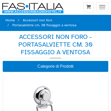
Togg
navi
Home
Accessori non foro
Portasalviette cm. 30 fissaggio a ventosa
ACCESSORI NON FORO -
PORTASALVIETTE CM. 30
FISSAGGIO A VENTOSA
Categorie di Prodotti