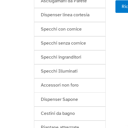
Asciugamani da Parete
Ric
Dispenser linea cortesia
Specchi con cornice
Specchi senza cornice
Specchi ingranditori
Specchi Illuminati
Accessori non foro
Dispenser Sapone
Cestini da bagno
Piantane attrezzate