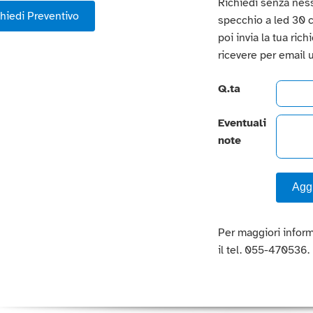
Richiedi senza nes
hiedi Preventivo
specchio a led 30 cm,
poi invia la tua ric
ricevere per email 
Q.ta
Eventuali
note
Aggi
Per maggiori inform
il tel. 055-470536.