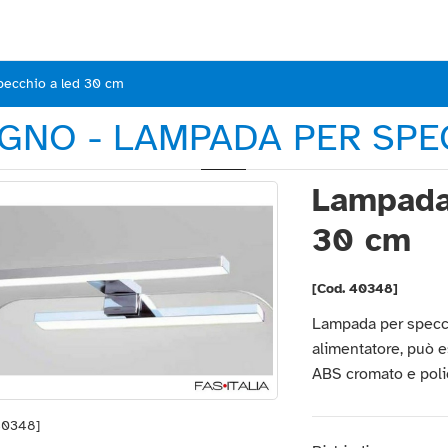
ecchio a led 30 cm
GNO - LAMPADA PER SPE
Lampada
30 cm
[Cod. 40348]
Lampada per specch
alimentatore, può e
ABS cromato e poli
40348]