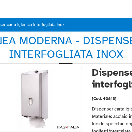
er carta igienica interfogliata inox
EA MODERNA - DISPENS
INTERFOGLIATA INOX
Dispense
interfogl
[Cod. 40813]
Dispenser carta igie
Materiale: acciaio in
lucido specchio opp
foglietti intercalat