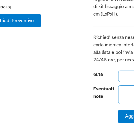
di kit fissaggio a m
40813]
cm (LxPxH).
hiedi Preventivo
Richiedi senza nes
carta igienica interf
alla lista e poi invi
24/48 ore, per rice
Q.ta
Eventuali
note
Aggi