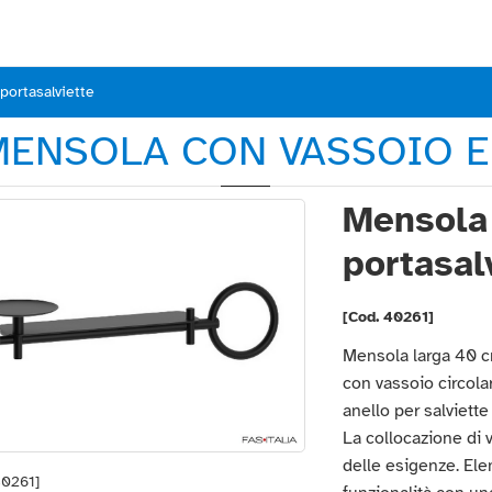
portasalviette
 MENSOLA CON VASSOIO E
Mensola
portasal
[Cod. 40261]
Mensola larga 40 c
con vassoio circola
anello per salviett
La collocazione di 
delle esigenze. El
40261]