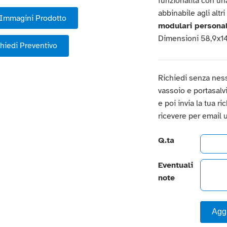
funzionalità con un
abbinabile agli altri
Immagini Prodotto
modulari personal
Dimensioni 58,9x1
hiedi Preventivo
Richiedi senza nes
vassoio e portasalvie
e poi invia la tua r
ricevere per email 
Q.ta
Eventuali
note
Aggi