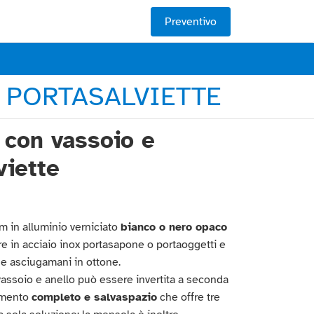
Preventivo
 PORTASALVIETTE
 con vassoio e
viette
m in alluminio verniciato
bianco o nero opaco
re in acciaio inox portasapone o portaoggetti e
e e asciugamani in ottone.
vassoio e anello può essere invertita a seconda
emento
completo e salvaspazio
che offre tre