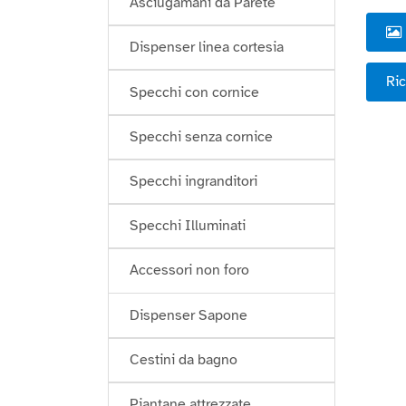
Asciugamani da Parete
Dispenser linea cortesia
Ric
Specchi con cornice
Specchi senza cornice
Specchi ingranditori
Specchi Illuminati
Accessori non foro
Dispenser Sapone
Cestini da bagno
Piantane attrezzate