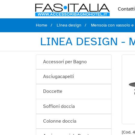
Contatti
Home
Linea design
Mensola con vassoio e 
LINEA DESIGN -
Accessori per Bagno
Asciugacapelli
Doccette
Soffioni doccia
Colonne doccia
[Cod. 