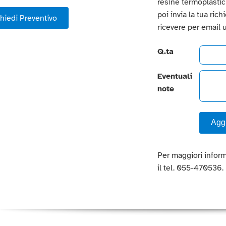
resine termoplastiche
poi invia la tua ric
hiedi Preventivo
ricevere per email 
Q.ta
Eventuali
note
Aggi
Per maggiori inform
il tel. 055-470536.