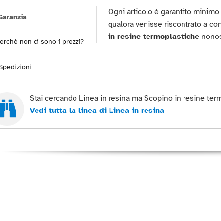
Ogni articolo è garantito minim
aranzia
qualora venisse riscontrato a c
in resine termoplastiche
nonost
erchè non ci sono i prezzi?
Spedizioni
Stai cercando Linea in resina ma Scopino in resine term
Vedi tutta la linea di Linea in resina