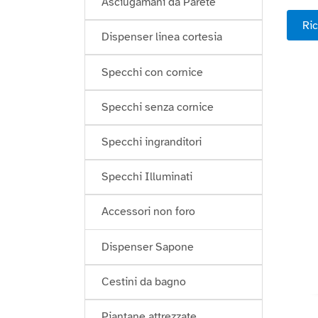
Asciugamani da Parete
Ric
Dispenser linea cortesia
Specchi con cornice
Specchi senza cornice
Specchi ingranditori
Specchi Illuminati
Accessori non foro
Dispenser Sapone
Cestini da bagno
Piantane attrezzate