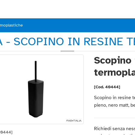
rmoplastiche
A - SCOPINO IN RESINE
Scopino 
termopla
[Cod. 40444]
Scopino in resine t
pieno, nero matt, 
Richiedi senza nes
40444]