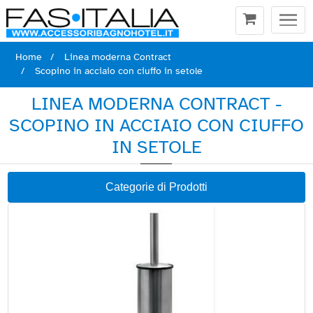
Togg
navi
Home
Linea moderna Contract
Scopino in acciaio con ciuffo in setole
LINEA MODERNA CONTRACT -
SCOPINO IN ACCIAIO CON CIUFFO
IN SETOLE
Categorie di Prodotti