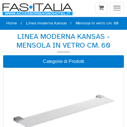
Togg
navi
Home
Linea moderna Kansas
Mensola in vetro cm. 60
LINEA MODERNA KANSAS -
MENSOLA IN VETRO CM. 60
Categorie di Prodotti