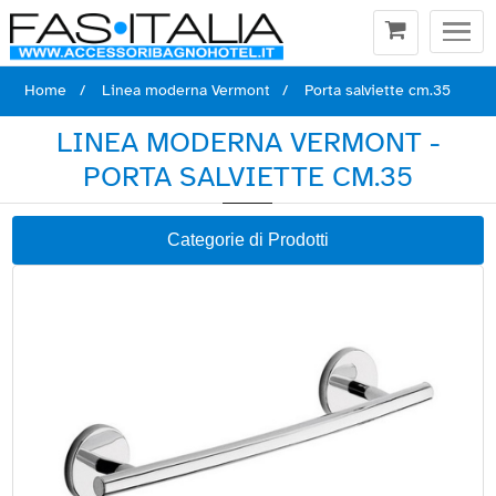
Togg
navi
Home
Linea moderna Vermont
Porta salviette cm.35
LINEA MODERNA VERMONT -
PORTA SALVIETTE CM.35
Categorie di Prodotti