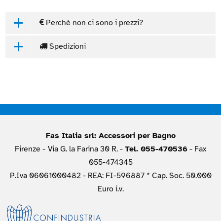
Perchè non ci sono i prezzi?
Spedizioni
Fas Italia srl: Accessori per Bagno
Firenze -
Via G. la Farina 30 R. -
Tel. 055-470536
- Fax
055-474345
P.Iva 06061000482 - REA: FI-596887 * Cap. Soc. 50.000
Euro i.v.