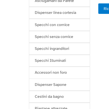
Asciugamani da Parete
Ric
Dispenser linea cortesia
Specchi con cornice
Specchi senza cornice
Specchi ingranditori
Specchi Illuminati
Accessori non foro
Dispenser Sapone
Cestini da bagno
Piantane attrezzate