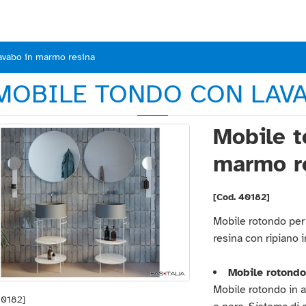
avabo in marmo resina
 MOBILE TONDO CON LAV
Mobile t
marmo r
[Cod. 40182]
Mobile rotondo per
resina con ripiano 
Mobile rotondo
Mobile rotondo in a
40182]