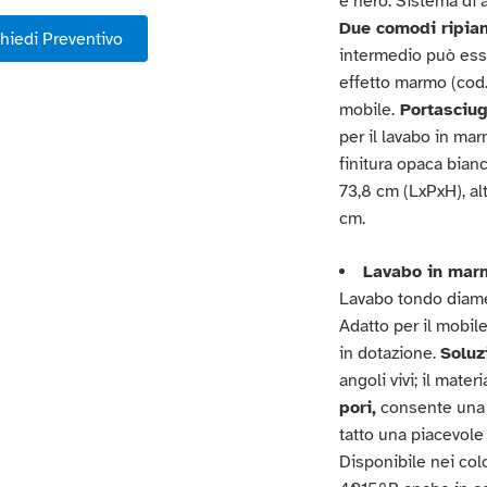
e nero. Sistema di 
Due comodi ripia
hiedi Preventivo
intermedio può esse
effetto marmo (cod.
mobile.
Portasciuga
per il lavabo in ma
finitura opaca bian
73,8 cm (LxPxH), al
cm.
Lavabo in mar
Lavabo tondo diame
Adatto per il mobil
in dotazione.
Soluz
angoli vivi; il mater
pori,
consente un
tatto una piacevole
Disponibile nei colo