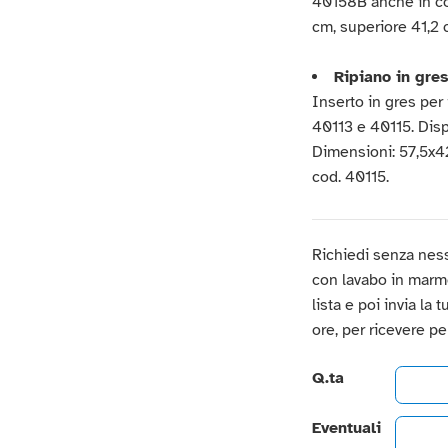
40158B anche in co
cm, superiore 41,2 
Ripiano in gre
Inserto in gres per 
40113 e 40115. Disp
Dimensioni: 57,5x4
cod. 40115.
Richiedi senza nes
con lavabo in marmo 
lista e poi invia la
ore, per ricevere p
Q.ta
Eventuali