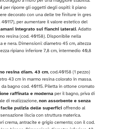
ancoraggio a muro per una maggiore stabilità.
ni
per riporre gli oggetti degli ospiti: il piano
re decorato con una delle tre finiture in gres
 40117), per aumentare il valore estetico del
mani integrato sui fianchi laterali
. Adatto
rmo resina (cod. 40158). Disponibile nella
ca e nera. Dimensioni: diametro 45 cm, altezza
tezza ripiano inferiore 7,8 cm, intermedio 40,8
mo resina diam. 43 cm
, cod.40158 (1 pezzo)
tro 43 cm in marmo resina colorato in massa.
e da bagno cod. 40115. Piletta in ottone cromato
ione raffinata e moderna
per il bagno, priva di
iale di realizzazione,
non assorbente e senza
a
facile pulizia delle superfici
offrendo al
 sensazione liscia con struttura materica.
ri crema, antracite e grigio cemento; con il cod.