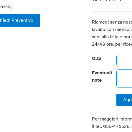
40350]
hiedi Preventivo
Richiedi senza ness
lavabo con mensola e
vuoi alla lista e poi
24/48 ore, per rice
Q.ta
Eventuali
note
Aggi
Per maggiori inform
il tel. 055-470536.