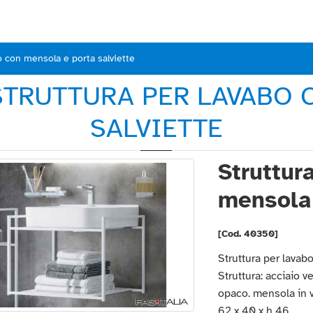
o con mensola e porta salviette
STRUTTURA PER LAVABO
SALVIETTE
Struttur
mensola 
[Cod. 40350]
Struttura per lavab
Struttura: acciaio v
opaco. mensola in 
62 x 40 x h 46