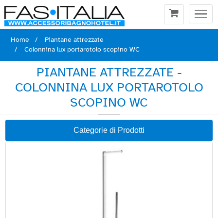
Togg
navi
Home
Piantane attrezzate
Colonnina lux portarotolo scopino WC
PIANTANE ATTREZZATE -
COLONNINA LUX PORTAROTOLO
SCOPINO WC
Categorie di Prodotti