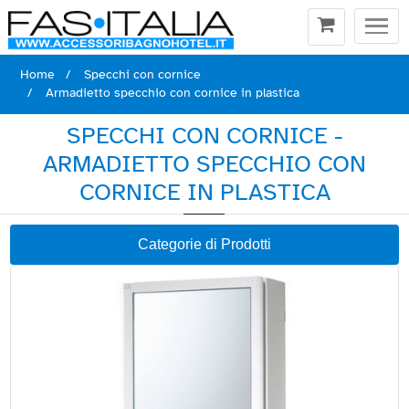
Togg
navi
Home
Specchi con cornice
Armadietto specchio con cornice in plastica
SPECCHI CON CORNICE -
ARMADIETTO SPECCHIO CON
CORNICE IN PLASTICA
Categorie di Prodotti