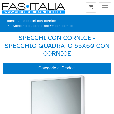
Togg
navi
Home
Specchi con cornice
Specchio quadrato 55x60 con cornice
SPECCHI CON CORNICE -
SPECCHIO QUADRATO 55X60 CON
CORNICE
Categorie di Prodotti